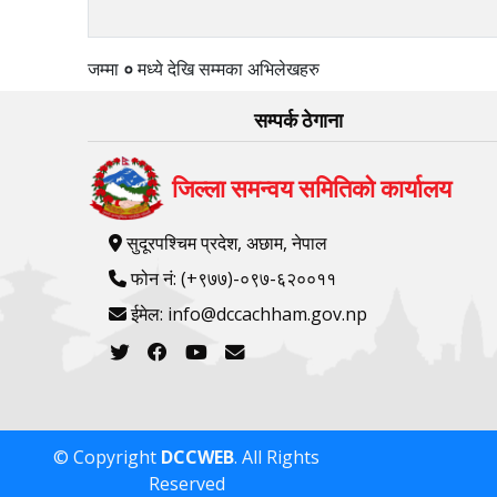
जम्मा
०
मध्ये
देखि
सम्मका अभिलेखहरु
सम्पर्क ठेगाना
जिल्ला समन्वय समितिको कार्यालय
सुदूरपश्चिम प्रदेश, अछाम, नेपाल
फोन नं: (+९७७)-०९७-६२००११
ईमेल: info@dccachham.gov.np
© Copyright
DCCWEB
. All Rights
Reserved