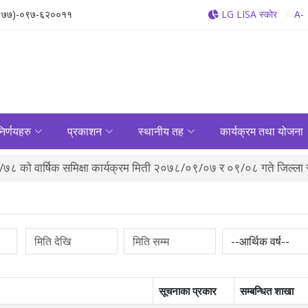
९७७)-०९७-६२००११
LG LISA स्कोर
A-
निर्णयहरु
प्रकाशन
स्थानीय तह
कार्यक्रम तथा योजना
८ को वार्षिक समिक्षा कार्यक्रम मिती २०७८/०९/०७ र ०९/०८ गते जिल्ला
सूचनाका प्रकार
सम्बन्धित शाखा