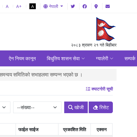
A
A+
A
नेपाली
२०८३ श्रावण २१ गते बिहीबार
ऐन नियम कानून
बिधुतिय शासन सेवा
ग्यालेरी
सम्पर्क
 समन्वय समितिको सभाहलमा सम्पन्न भएको छ ।
पालिका स्तरमा संचालनमा रहे
क्याटगोरी सूची
खोजी
रिसेट
फाईल साईज
प्रकाशित मिति
एक्सन