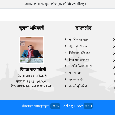
अभिलेखमा तपाईले खोज्‍नुभएको विवरण भेटिएन ।
सूचना अधिकारी
डाउनलोड
नागरिक वडापत्र
नमुना फारमहरू
निवेदनका ढाँचाहरु
बिदा आदेश फारम
सम्पत्ति विवरण फारम
दिपक राज जोशी
माग फाराम
जिल्ला समन्वय अधिकारी
भ्रमण आदेश
फोन नं: ९८५८०७६२७९
नेपाली युनिकोड
ईमेल: dipakrajjoshi2055@gmail.com
वेवसाईट आगन्तुकहरु:
Loding Time:
0.13
69.4K