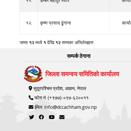
११.
डम्बर बहादुर स्वार
कार्
१२.
कृष्ण प्रसाद ढुंगाना
कार्
जम्मा
१२
मध्ये
१
देखि
१२
सम्मका अभिलेखहरु
सम्पर्क ठेगाना
जिल्ला समन्वय समितिको कार्यालय
सुदूरपश्चिम प्रदेश, अछाम, नेपाल
फोन नं: (+९७७)-०९७-६२००११
ईमेल: info@dccachham.gov.np