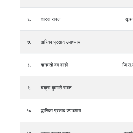
६.
शारदा रावल
सूच
७.
द्वारिका प्रसाद उपाध्याय
८.
दानमती वम शाही
जि.स.
९.
चक्रा कुमारी रावत
१०.
द्धारिका प्रसाद उपाध्याय