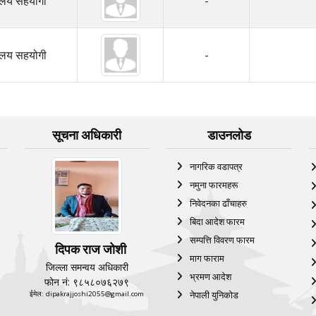
यालय सहयोगी
-
यालय सहयोगी
-
सूचना अधिकारी
डाउनलोड
नागरिक वडापत्र
नमुना फारमहरू
निवेदनका ढाँचाहरु
बिदा आदेश फारम
सम्पत्ति विवरण फारम
दिपक राज जोशी
माग फाराम
जिल्ला समन्वय अधिकारी
भ्रमण आदेश
फोन नं: ९८५८०७६२७९
नेपाली युनिकोड
ईमेल: dipakrajjoshi2055@gmail.com