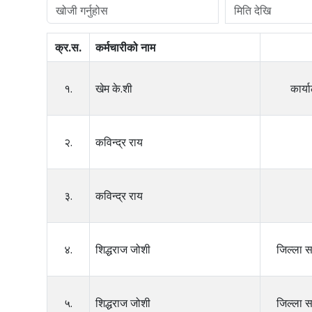
क्र.स.
कर्मचारीको नाम
१.
खेम के.शी
कार्
२.
कविन्द्र राय
३.
कविन्द्र राय
४.
शिद्धराज जोशी
जिल्ला 
५.
शिद्धराज जोशी
जिल्ला 