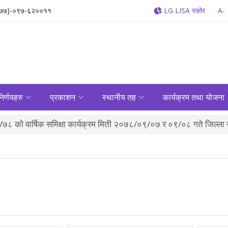
७७)-०९७-६२००११
LG LISA स्कोर
A-
निर्णयहरु
प्रकाशन
स्थानीय तह
कार्यक्रम तथा योजना
८ को वार्षिक समिक्षा कार्यक्रम मिती २०७८/०९/०७ र ०९/०८ गते जिल्ला