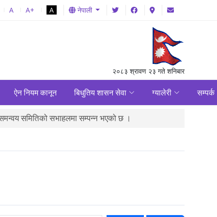
A
A+
A
नेपाली
२०८३ श्रावण २३ गते शनिबार
ऐन नियम कानून
बिधुतिय शासन सेवा
ग्यालेरी
सम्पर्क
 समन्वय समितिको सभाहलमा सम्पन्न भएको छ ।
पालिका स्तरमा संचालनमा रहे